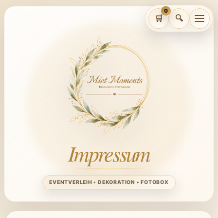
0
🛒
🔍
Merkliste
Noch keine Artikel ausgewählt.
€
BEKANNTE GESAMTSUMME
0
MIETE
KAUTION
€
€
0
0
Impressum
Per E-Mail anfragen
Per WhatsApp anfragen
EVENTVERLEIH • DEKORATION • FOTOBOX
Merkliste leeren